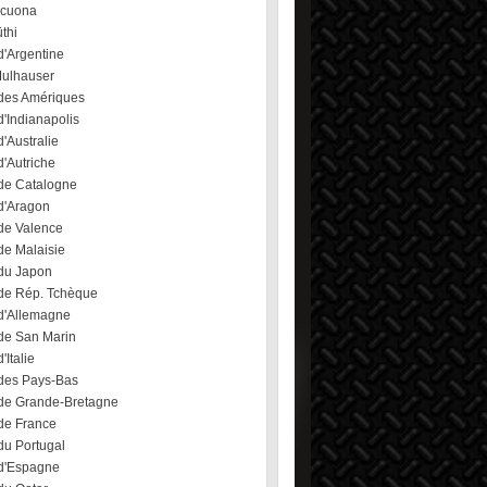
ecuona
üthi
d'Argentine
Mulhauser
des Amériques
'Indianapolis
'Australie
'Autriche
de Catalogne
d'Aragon
de Valence
de Malaisie
du Japon
de Rép. Tchèque
d'Allemagne
de San Marin
'Italie
des Pays-Bas
de Grande-Bretagne
de France
du Portugal
d'Espagne