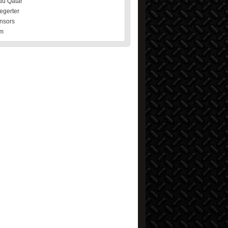
du Qatar
egerter
nsors
m