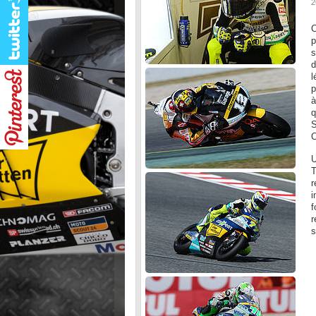
2
C
p
s
d
l
p
à
q
S
C
U
T
r
i
f
r
s