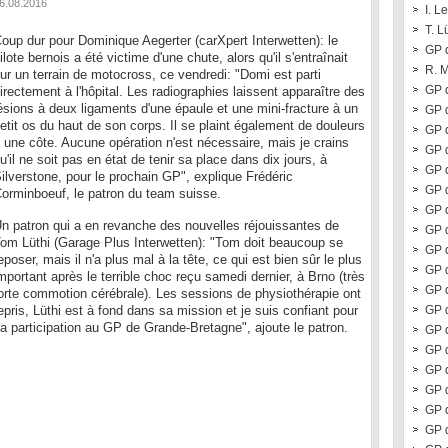
6.08.2016
I. L
T. L
oup dur pour Dominique Aegerter (carXpert Interwetten): le
GP 
ilote bernois a été victime d'une chute, alors qu'il s'entraînait
R. 
ur un terrain de motocross, ce vendredi: "Domi est parti
GP 
irectement à l'hôpital. Les radiographies laissent apparaître des
ésions à deux ligaments d'une épaule et une mini-fracture à un
GP d
etit os du haut de son corps. Il se plaint également de douleurs
GP d
 une côte. Aucune opération n'est nécessaire, mais je crains
GP d
u'il ne soit pas en état de tenir sa place dans dix jours, à
GP 
ilverstone, pour le prochain GP", explique Frédéric
GP 
orminboeuf, le patron du team suisse.
GP 
n patron qui a en revanche des nouvelles réjouissantes de
GP 
om Lüthi (Garage Plus Interwetten): "Tom doit beaucoup se
GP 
eposer, mais il n'a plus mal à la tête, ce qui est bien sûr le plus
GP 
mportant après le terrible choc reçu samedi dernier, à Brno (très
GP 
orte commotion cérébrale). Les sessions de physiothérapie ont
epris, Lüthi est à fond dans sa mission et je suis confiant pour
GP 
a participation au GP de Grande-Bretagne", ajoute le patron.
GP d
GP 
GP 
GP 
GP 
GP 