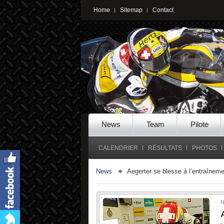
Home
Sitemap
Contact
News
Team
Pilote
CALENDRIER
RÉSULTATS
PHOTOS
News
Aegerter se blesse à l’entraînem
N