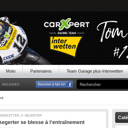
Moto
Partenaires
Team Garage plus-Interwetten
ARCHIVES
ent
EWSLETTER, D. AEGERTER
Caté
Aegerter se blesse à l’entraînement