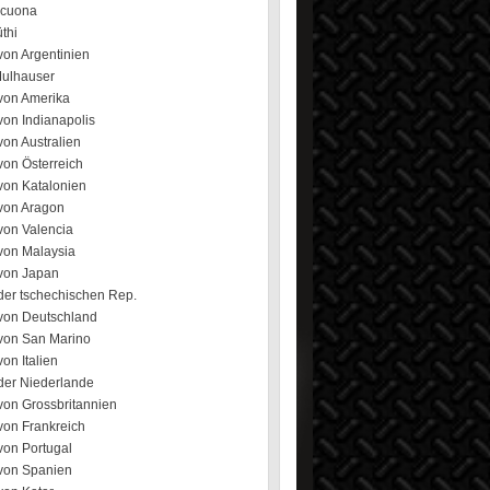
ecuona
üthi
von Argentinien
Mulhauser
von Amerika
von Indianapolis
on Australien
von Österreich
von Katalonien
von Aragon
von Valencia
von Malaysia
von Japan
der tschechischen Rep.
von Deutschland
von San Marino
on Italien
der Niederlande
von Grossbritannien
von Frankreich
von Portugal
von Spanien