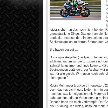
P
M
e
v
h
W
h
leider sieht man das noch nicht bei den R
grundsätzliche Dinge. Das geht an die Ne
entdeckt, insbesondere in den beiden erst
Schlüsselstellen im dritten Sektor, dort verl
Sie haben gesagt ...
Dominique Aegerter (carXpert Interwetten,
erklären, warum wir die Einzigen sind, di
Zehntel langsamer und finde keine Erklärun
Bedingungen verändert, der Asphalt war r
war für alle gleich. Wir haben noch sehr v
nicht geben."
Robin Mulhauser (carXpert Interwetten, 26
doch das hat sich heute leider nicht in 
machen, was ich eigentlich mit Motorrad h
nahe an einer klaren Verbesserung meiner 
Danach habe ich mich verkrampft. Der Gri
als Erklärung. Ich weiss, dass ich mehr l