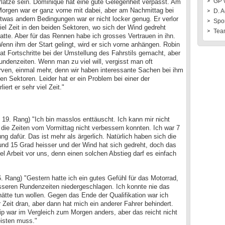
GP 
lätze sein. Dominique hat eine gute Gelegenheit verpasst. Am
orgen war er ganz vorne mit dabei, aber am Nachmittag bei
D. A
twas andern Bedingungen war er nicht locker genug. Er verlor
Spo
iel Zeit in den beiden Sektoren, wo sich der Wind gedreht
Tea
atte. Aber für das Rennen habe ich grosses Vertrauen in ihn.
enn ihm der Start gelingt, wird er sich vorne anhängen. Robin
at Fortschritte bei der Umstellung des Fahrstils gemacht, aber
undenzeiten. Wenn man zu viel will, vergisst man oft
rven, einmal mehr, denn wir haben interessante Sachen bei ihm
en Sektoren. Leider hat er ein Problem bei einer der
iert er sehr viel Zeit."
 19. Rang) "Ich bin masslos enttäuscht. Ich kann mir nicht
e die Zeiten vom Vormittag nicht verbessern konnten. Ich war 7
g dafür. Das ist mehr als ärgerlich. Natürlich haben sich die
und 15 Grad heisser und der Wind hat sich gedreht, doch das
iel Arbeit vor uns, denn einen solchen Abstieg darf es einfach
. Rang) "Gestern hatte ich ein gutes Gefühl für das Motorrad,
besseren Rundenzeiten niedergeschlagen. Ich konnte nie das
ätte tun wollen. Gegen das Ende der Qualifikation war ich
Zeit dran, aber dann hat mich ein anderer Fahrer behindert.
p war im Vergleich zum Morgen anders, aber das reicht nicht
eisten muss."