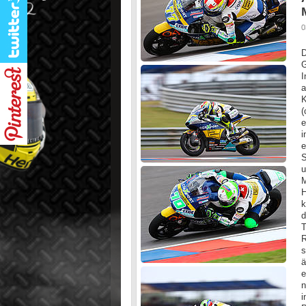
0
D
G
I
a
K
(
e
i
e
S
u
M
H
k
d
T
R
s
ä
e
n
i