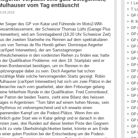
I. L
Mulhauser vom Tag enttäuscht
T. L
3.04.2016
GP 
R. 
er Sieger des GP von Katar und Führende im Moto2-WM-
GP 
esamtklassement, der Schweizer Thomas Lüthi (Garage Plus
GP 
nterwetten), wird am Sonntagabend (19.20 Uhr Schweizer Zeit)
us der zweiten Startreihe ins Rennen auf dem spektakulären
GP v
urs von Termas de Rio Hondó gehen. Dominique Aegerter
GP 
carXpert Interwetten), der am Samstagmorgen
GP 
rfreulicherweise in den vordersten Reihen zu finden war, hatte
GP 
n der Qualifikation Probleme: mit dem 19. Startplatz wird er
GP 
inen Bombenstart benötigen, um im Rennen in der
pitzengruppe dabei zu sein. Doch Aegerter hat schon
GP 
nzählige Male solche hervorragenden Starts gezeigt. Robin
GP 
ulhauser (carXpert Interwetten) hat sich um zwei Plätze in der
GP 
ierarchie nach vorn gearbeitet, aber dem Fribourger gelang
GP 
eine fehlerfreie Runde in der Qualifikation. Fred Corminboeuf,
GP 
er Patron der beiden Teams, zieht eine Bilanz des heissen
GP v
ages in Argentinien: "Tom fährt auf einem hohen Niveau, sein
hythmus ist vielversprechend und ich erwarte einen
GP 
pannenden Kampf um die Podest-Plätze. Wenn ihm ein
GP 
hnlich guter Start wie in Katar gelingt und er danach in den
GP 
rsten zwei, drei Runden auf dieser breiten Piste den Gegnern
GP 
icht zu viele Überholmöglichkeiten bietet, könnte er am Ende
GP 
n einer guten Position bei der Entscheidung um die Podest-