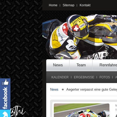
Home
Sitemap
Kontakt
News
Team
Rennfahre
KALENDER
ERGEBNISSE
FOTOS
News
Aegerter verpasst eine gute Gel
N