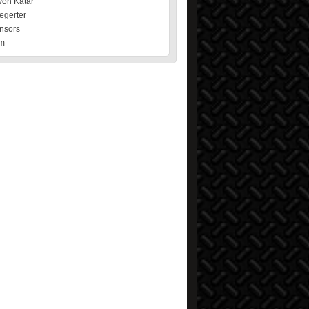
von Katar
egerter
nsors
m