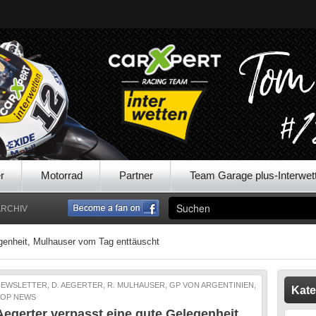
r
Motorrad
Partner
Team Garage plus-Interwet
ARCHIV
egenheit, Mulhauser vom Tag enttäuscht
EWSLETTER, D. AEGERTER, R. MULHAUSER, GP VON ARGENTINIEN,
Kate
TOP NEWS
Aegerter verpasst eine gute Gelegenheit,