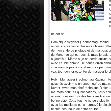
b
l
Q
s
s
m
h
Ils ont dit...
Dominique Aegerter (Technomag Racing In
avons encore testé plusieurs choses diff
de mon style de pilotage et de ma position
du Mans, ce qui est positif, mais je sais 
aujourd'hui. Même si je ne perds qu'une s
avec ce 19e chrono. Je pense qu'en début 
si je n'arrive pas à stabiliser mes perfor
vais tout donner et tenter de marquer le p
Robin Mulhauser (Technomag Racing Inter
qu'après avoir mis un pneu neuf ce matin, 
l'avant. Avec mon chef technique Didier
ma moto pour les qualifications, nous so
avions trouvées lors des tests en Aragon 
bonne voie. Cette fois, je ne suis plus loi
avec les meilleurs et j'ai retrouvé le plai
réjouis beaucoup de cette course."