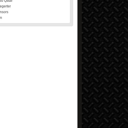
du Qatar
egerter
nsors
m