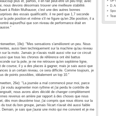
GP 
eaucoup plus et, parfois, il en fait peut-être un peu trop; avec
ui, nous devons désormais trouver une meilleure stabilité.
D. A
uant à Robin Mulhauser, c'est une des autres bonnes
Spo
urprises des essais qualificatifs: il ne perd que 1,7 seconde
Tea
ur la pole position et même s'il ne figure qu'en 26e position, il a
ontré aujourd'hui que son niveau de performance était en
ausse."
terwetten, 19e): "Mes sensations s'améliorent un peu. Nous
érentes, aussi bien techniquement sur la machine qu'au niveau
 sur la moto. Jamais je n'avais roulé aussi vite sur ce circuit
aussi que tous les chronos de référence ont été battus
econde sur la pole, je ne me retrouve qu'en septième ligne,
de course, il y a des places à gagner, mais je sais aussi que
mances à un certain niveau, ce sera difficile. Comme toujours, je
lus de points possibles, idéalement un top 10."
wetten, 26e): "La journée a mal commencé pour moi, parce
j'ai voulu augmenter mon rythme et j'ai perdu le contrôle de
 Langouët, nous avons alors décidé de changer complètement
mmes revenus en arrière par rapport à des choses que nous
et, dès mon deuxième tour, j'ai compris que nous étions sur la
n du tout du bon groupe, jamais l'écart n'avait été aussi faible
sir. Demain, je sais que j'aurai une moto qui me convient et je me