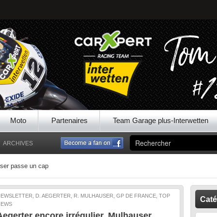
Moto
Partenaires
Team Garage plus-Interwetten
ARCHIVES
auser passe un cap
EWSLETTER, D. AEGERTER, R. MULHAUSER, GP DE FRANCE, TOP
Caté
NEWS
Aegerter encore irrégulier, Mulhauser