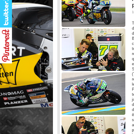
1
T
d
d
B
c
t
r
q
e
S
(
r
l
P
t
j
d
d
ê
s
a
p