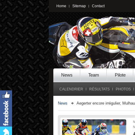
Home
Sitemap
Contact
News
Team
Pilote
CALENDRIER
RÉSULTATS
PHOTOS
News
Aegerter encore irrégulier, Mulh
N