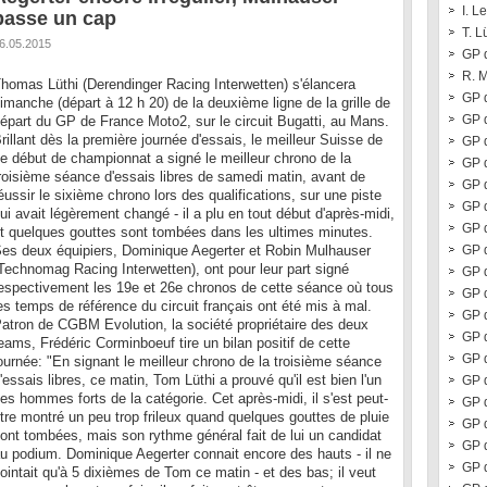
I. L
passe un cap
T. L
6.05.2015
GP 
R. 
homas Lüthi (Derendinger Racing Interwetten) s'élancera
GP 
imanche (départ à 12 h 20) de la deuxième ligne de la grille de
GP d
épart du GP de France Moto2, sur le circuit Bugatti, au Mans.
rillant dès la première journée d'essais, le meilleur Suisse de
GP d
e début de championnat a signé le meilleur chrono de la
GP d
roisième séance d'essais libres de samedi matin, avant de
GP 
éussir le sixième chrono lors des qualifications, sur une piste
GP 
ui avait légèrement changé - il a plu en tout début d'après-midi,
GP 
t quelques gouttes sont tombées dans les ultimes minutes.
es deux équipiers, Dominique Aegerter et Robin Mulhauser
GP 
Technomag Racing Interwetten), ont pour leur part signé
GP 
espectivement les 19e et 26e chronos de cette séance où tous
GP 
es temps de référence du circuit français ont été mis à mal.
GP 
atron de CGBM Evolution, la société propriétaire des deux
GP 
eams, Frédéric Corminboeuf tire un bilan positif de cette
GP d
ournée: "En signant le meilleur chrono de la troisième séance
'essais libres, ce matin, Tom Lüthi a prouvé qu'il est bien l'un
GP 
es hommes forts de la catégorie. Cet après-midi, il s'est peut-
GP 
tre montré un peu trop frileux quand quelques gouttes de pluie
GP 
ont tombées, mais son rythme général fait de lui un candidat
GP 
u podium. Dominique Aegerter connait encore des hauts - il ne
GP 
ointait qu'à 5 dixièmes de Tom ce matin - et des bas; il veut