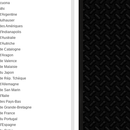
ecuona
üthi
d'Argentine
Mulhauser
des Amériques
'Indianapolis
'Australie
'Autriche
de Catalogne
d'Aragon
de Valence
de Malaisie
du Japon
de Rép. Tchèque
d'Allemagne
de San Marin
'Italie
des Pays-Bas
de Grande-Bretagne
de France
du Portugal
d'Espagne