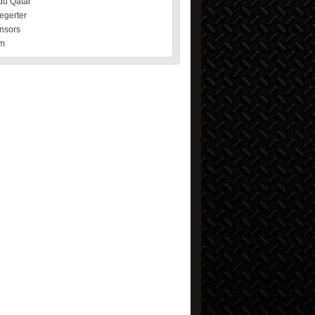
du Qatar
egerter
nsors
m