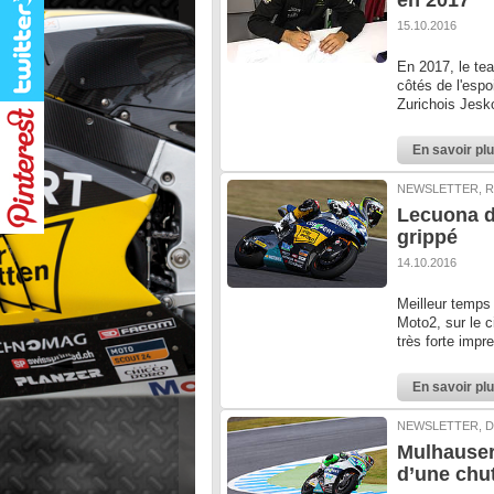
en 2017
15.10.2016
En 2017, le tea
côtés de l'espo
Zurichois Jesko
En savoir pl
NEWSLETTER, R
Lecuona d
grippé
14.10.2016
Meilleur temps
Moto2, sur le c
très forte impr
En savoir pl
NEWSLETTER, D
Mulhauser
d’une chu