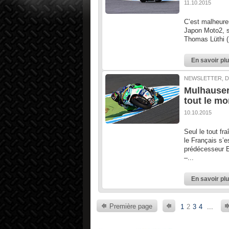
11.10.2015
C’est malheure
Japon Moto2, su
Thomas Lüthi (D
En savoir pl
NEWSLETTER, D
Mulhauser
tout le m
10.10.2015
Seul le tout f
le Français s’e
prédécesseur E
–...
En savoir pl
Première page
1
2
3
4
...