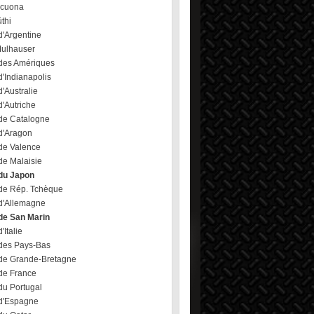
ecuona
üthi
d'Argentine
Mulhauser
des Amériques
'Indianapolis
'Australie
'Autriche
de Catalogne
d'Aragon
de Valence
de Malaisie
du Japon
de Rép. Tchèque
d'Allemagne
de San Marin
'Italie
des Pays-Bas
de Grande-Bretagne
de France
du Portugal
d'Espagne