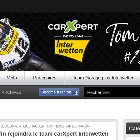
Moto
Partenaires
Team Garage plus-Interwetten
ARCHIVES
. LECUONA, R. MULHAUSER, TOP NEWS, GP DU JAPON
Caté
in rejoindra le team carXpert Interwetten