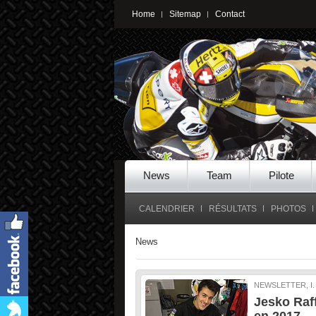
Home
Sitemap
Contact
News
Team
Pilote
CALENDRIER
RÉSULTATS
PHOTOS
News
NEWSLETTER, I
Jesko Raff