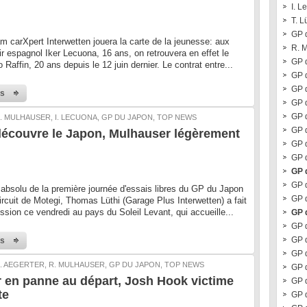
I. L
T. L
GP 
m carXpert Interwetten jouera la carte de la jeunesse: aux
R. 
ir espagnol Iker Lecuona, 16 ans, on retrouvera en effet le
GP 
 Raffin, 20 ans depuis le 12 juin dernier. Le contrat entre...
GP d
GP d
us
GP d
GP 
. MULHAUSER, I. LECUONA, GP DU JAPON, TOP NEWS
GP 
écouvre le Japon, Mulhauser légèrement
GP 
GP 
GP 
GP 
 absolu de la première journée d'essais libres du GP du Japon
GP 
ircuit de Motegi, Thomas Lüthi (Garage Plus Interwetten) a fait
ession ce vendredi au pays du Soleil Levant, qui accueille...
GP 
GP d
GP 
us
GP 
. AEGERTER, R. MULHAUSER, GP DU JAPON, TOP NEWS
GP 
 en panne au départ, Josh Hook victime
GP 
te
GP 