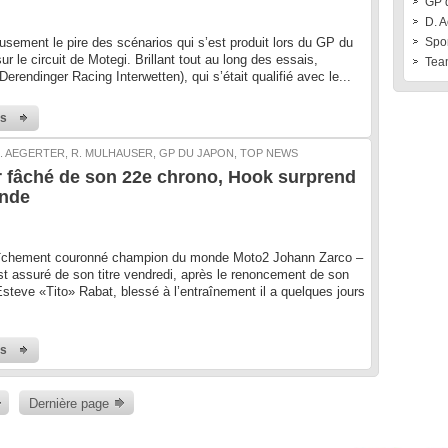
GP 
D. A
usement le pire des scénarios qui s’est produit lors du GP du
Spo
r le circuit de Motegi. Brillant tout au long des essais,
Tea
erendinger Racing Interwetten), qui s’était qualifié avec le...
us
. AEGERTER, R. MULHAUSER, GP DU JAPON, TOP NEWS
 fâché de son 22e chrono, Hook surprend
onde
raîchement couronné champion du monde Moto2 Johann Zarco –
st assuré de son titre vendredi, après le renoncement de son
steve «Tito» Rabat, blessé à l’entraînement il a quelques jours
us
Dernière page