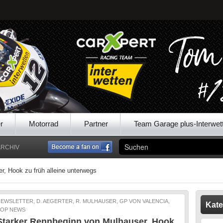
r
Motorrad
Partner
Team Garage plus-Interwet
ARCHIV
, Hook zu früh alleine unterwegs
EWSLETTER, D. AEGERTER, R. MULHAUSER, GP VON VALENCIA,
Kate
TOP NEWS
Starker Rennbeginn von Mulhauser, Hook