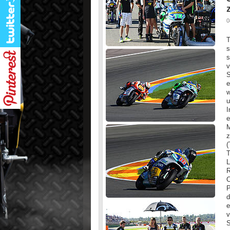
0
T
s
s
v
S
e
w
u
I
e
M
z
(
T
L
R
C
P
d
e
v
S