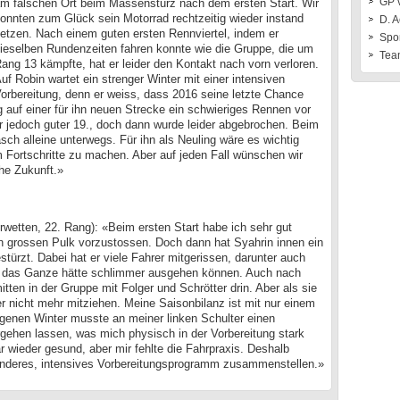
GP 
m falschen Ort beim Massensturz nach dem ersten Start. Wir
onnten zum Glück sein Motorrad rechtzeitig wieder instand
D. A
etzen. Nach einem guten ersten Rennviertel, indem er
Spo
ieselben Rundenzeiten fahren konnte wie die Gruppe, die um
Tea
ang 13 kämpfte, hat er leider den Kontakt nach vorn verloren.
uf Robin wartet ein strenger Winter mit einer intensiven
orbereitung, denn er weiss, dass 2016 seine letzte Chance
g auf einer für ihn neuen Strecke ein schwieriges Rennen vor
r jedoch guter 19., doch dann wurde leider abgebrochen. Beim
rasch alleine unterwegs. Für ihn als Neuling wäre es wichtig
 Fortschritte zu machen. Aber auf jeden Fall wünschen wir
che Zukunft.»
wetten, 22. Rang): «Beim ersten Start habe ich sehr gut
den grossen Pulk vorzustossen. Doch dann hat Syahrin innen ein
türzt. Dabei hat er viele Fahrer mitgerissen, darunter auch
, das Ganze hätte schlimmer ausgehen können. Auch nach
tten in der Gruppe mit Folger und Schrötter drin. Aber als sie
r nicht mehr mitziehen. Meine Saisonbilanz ist mit nur einem
genen Winter musste an meiner linken Schulter einen
rgehen lassen, was mich physisch in der Vorbereitung stark
 wieder gesund, aber mir fehlte die Fahrpraxis. Deshalb
 anderes, intensives Vorbereitungsprogramm zusammenstellen.»