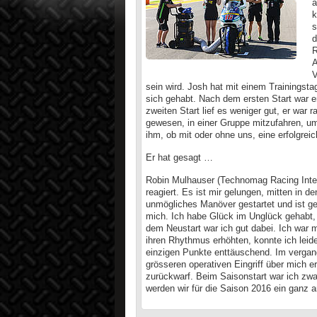
a
k
s
d
R
A
V
sein wird. Josh hat mit einem Trainingsta
sich gehabt. Nach dem ersten Start war e
zweiten Start lief es weniger gut, er war 
gewesen, in einer Gruppe mitzufahren, um
ihm, ob mit oder ohne uns, eine erfolgrei
Er hat gesagt …
Robin Mulhauser (Technomag Racing Inter
reagiert. Es ist mir gelungen, mitten in 
unmögliches Manöver gestartet und ist ges
mich. Ich habe Glück im Unglück gehabt
dem Neustart war ich gut dabei. Ich war mi
ihren Rhythmus erhöhten, konnte ich leide
einzigen Punkte enttäuschend. Im vergan
grösseren operativen Eingriff über mich e
zurückwarf. Beim Saisonstart war ich zwar
werden wir für die Saison 2016 ein ganz