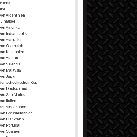
ecuona
üthi
von Argentinien
Mulhauser
von Amerika
von Indianapolis
on Australien
von Österreich
von Katalonien
von Aragon
von Valencia
von Malaysia
von Japan
der tschechischen Rep.
von Deutschland
von San Marino
on Italien
der Niederlande
von Grossbritannien
von Frankreich
von Portugal
von Spanien