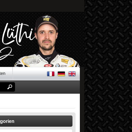
ten
gorien