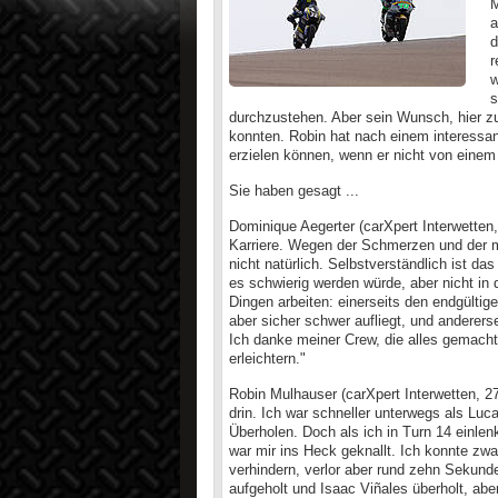
M
a
d
r
w
s
durchzustehen. Aber sein Wunsch, hier zu 
konnten. Robin hat nach einem interessan
erzielen können, wenn er nicht von einem
Sie haben gesagt ...
Dominique Aegerter (carXpert Interwetten
Karriere. Wegen der Schmerzen und der 
nicht natürlich. Selbstverständlich ist d
es schwierig werden würde, aber nicht 
Dingen arbeiten: einerseits den endgülti
aber sicher schwer aufliegt, und anderer
Ich danke meiner Crew, die alles gemac
erleichtern."
Robin Mulhauser (carXpert Interwetten, 27.
drin. Ich war schneller unterwegs als Lu
Überholen. Doch als ich in Turn 14 einlen
war mir ins Heck geknallt. Ich konnte zw
verhindern, verlor aber rund zehn Sekun
aufgeholt und Isaac Viñales überholt, aber