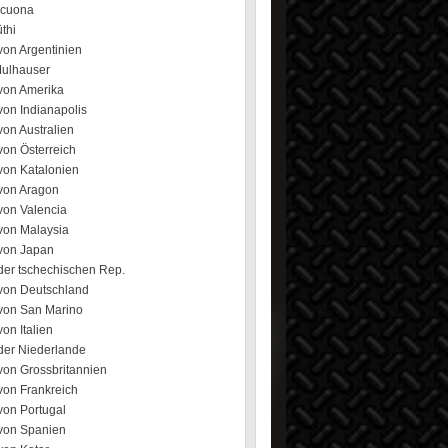
ecuona
üthi
von Argentinien
Mulhauser
von Amerika
von Indianapolis
on Australien
von Österreich
von Katalonien
von Aragon
von Valencia
von Malaysia
von Japan
der tschechischen Rep.
von Deutschland
von San Marino
on Italien
der Niederlande
von Grossbritannien
von Frankreich
von Portugal
von Spanien