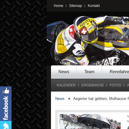
Home
Sitemap
Kontakt
News
Team
Rennfahre
KALENDER
ERGEBNISSE
FOTOS
News
Aegerter hat gelitten, Mulhauser
N