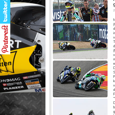
2
N
(
d
i
v
T
d
(
v
m
e
D
S
P
k
v
d
F
"
D
b
g