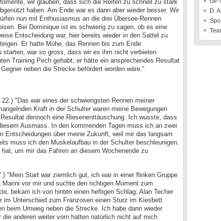
GP 
omente, wir glauben, dass sich die Reifen zu schnell zu stark
bgenützt haben. Am Ende war es dann aber wieder besser. Wir
D. A
ürfen nun mit Enthusiasmus an die drei Übersee-Rennen
Spo
eisen. Bei Dominique ist es schwierig zu sagen, ob es eine
Tea
eise Entscheidung war, hier bereits wieder in den Sattel zu
teigen. Er hatte Mühe, das Rennen bis zum Ende
starten, war so gross, dass wir es ihm nicht verbieten
ten Training Pech gehabt; er hätte ein ansprechendes Resultat
 Gegner neben die Strecke befördert worden wäre."
, 22.) "Das war eines der schwierigsten Rennen meiner
mangelnden Kraft in der Schulter waren meine Bewegungen
as Resultat dennoch eine Riesenenttäuschung. Ich wusste, dass
in diesem Ausmass. In den kommenden Tagen muss ich an zwei
gen Entscheidungen über meine Zukunft, weil mir das langsam
seits muss ich den Muskelaufbau in der Schulter beschleunigen.
ht hat, um mir das Fahren an diesem Wochenende zu
) "Mein Start war ziemlich gut, ich war in einer flinken Gruppe
ca Marini vor mir und suchte den richtigen Moment zum
kte, bekam ich von hinten einen heftigen Schlag: Alan Techer
ar im Unterschied zum Franzosen einen Sturz im Kiesbett
den beim Umweg neben die Strecke. Ich habe dann wieder
 die anderen weiter vorn hatten natürlich nicht auf mich