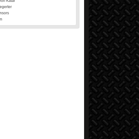
von Katar
egerter
nsors
m