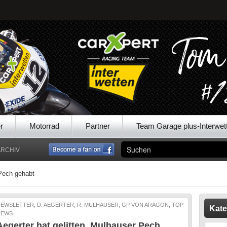
r
Motorrad
Partner
Team Garage plus-Interwet
ARCHIV
 Pech gehabt
EWSLETTER, D. AEGERTER, R. MULHAUSER, GP VON ARAGON, TOP
Kate
NEWS
Aegerter hat gelitten, Mulhauser Pech