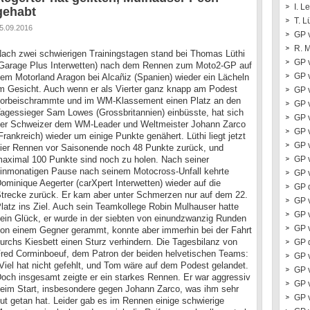
I. L
gehabt
T. L
5.09.2016
GP 
R. 
ach zwei schwierigen Trainingstagen stand bei Thomas Lüthi
GP 
Garage Plus Interwetten) nach dem Rennen zum Moto2-GP auf
GP 
em Motorland Aragon bei Alcañiz (Spanien) wieder ein Lächeln
m Gesicht. Auch wenn er als Vierter ganz knapp am Podest
GP v
orbeischrammte und im WM-Klassement einen Platz an den
GP 
agessieger Sam Lowes (Grossbritannien) einbüsste, hat sich
GP 
er Schweizer dem WM-Leader und Weltmeister Johann Zarco
GP 
Frankreich) wieder um einige Punkte genähert. Lüthi liegt jetzt
GP 
ier Rennen vor Saisonende noch 48 Punkte zurück, und
aximal 100 Punkte sind noch zu holen. Nach seiner
GP 
inmonatigen Pause nach seinem Motocross-Unfall kehrte
GP 
ominique Aegerter (carXpert Interwetten) wieder auf die
GP 
trecke zurück. Er kam aber unter Schmerzen nur auf dem 22.
GP 
latz ins Ziel. Auch sein Teamkollege Robin Mulhauser hatte
GP 
ein Glück, er wurde in der siebten von einundzwanzig Runden
GP v
on einem Gegner gerammt, konnte aber immerhin bei der Fahrt
urchs Kiesbett einen Sturz verhindern. Die Tagesbilanz von
GP 
red Corminboeuf, dem Patron der beiden helvetischen Teams:
GP 
Viel hat nicht gefehlt, und Tom wäre auf dem Podest gelandet.
GP 
och insgesamt zeigte er ein starkes Rennen. Er war aggressiv
GP 
eim Start, insbesondere gegen Johann Zarco, was ihm sehr
GP 
ut getan hat. Leider gab es im Rennen einige schwierige