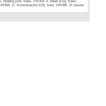
. 5. Redding (GB), Kalex, 1'43''424. 6. Rabat (Esp), Kalex,
 1'43''800. 17. Krummenacher (CH), Suter, 1'44''089. 32 classés.