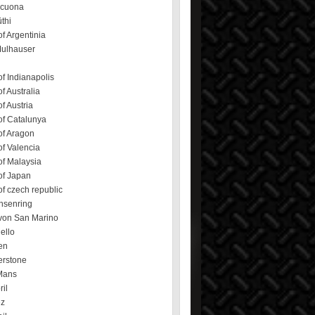
ecuona
üthi
f Argentinia
Mulhauser
f Indianapolis
f Australia
f Austria
of Catalunya
of Aragon
f Valencia
of Malaysia
of Japan
f czech republic
hsenring
von San Marino
ello
en
erstone
Mans
ril
ez