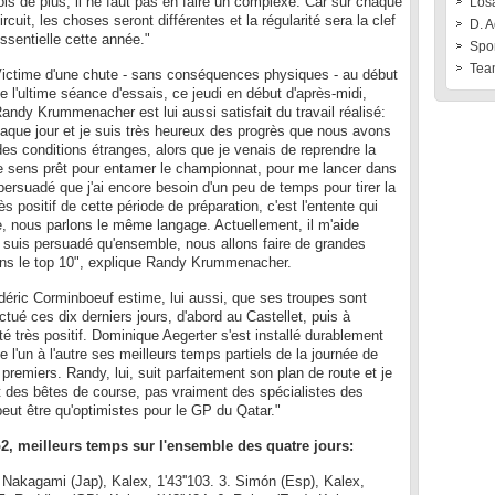
ois de plus, il ne faut pas en faire un complexe. Car sur chaque
Losa
ircuit, les choses seront différentes et la régularité sera la clef
D. A
ssentielle cette année."
Spo
Tea
ictime d'une chute - sans conséquences physiques - au début
e l'ultime séance d'essais, ce jeudi en début d'après-midi,
andy Krummenacher est lui aussi satisfait du travail réalisé:
haque jour et je suis très heureux des progrès que nous avons
des conditions étranges, alors que je venais de reprendre la
e sens prêt pour entamer le championnat, pour me lancer dans
persuadé que j'ai encore besoin d'un peu de temps pour tirer la
 positif de cette période de préparation, c'est l'entente qui
e, nous parlons le même langage. Actuellement, il m'aide
e suis persuadé qu'ensemble, nous allons faire de grandes
ans le top 10", explique Randy Krummenacher.
ric Corminboeuf estime, lui aussi, que ses troupes sont
ctué ces dix derniers jours, d'abord au Castellet, puis à
été très positif. Dominique Aegerter s'est installé durablement
le l'un à l'autre ses meilleurs temps partiels de la journée de
 premiers. Randy, lui, suit parfaitement son plan de route et je
t des bêtes de course, pas vraiment des spécialistes des
eut être qu'optimistes pour le GP du Qatar."
o2, meilleurs temps sur l'ensemble des quatre jours:
. Nakagami (Jap), Kalex, 1'43''103. 3. Simón (Esp), Kalex,