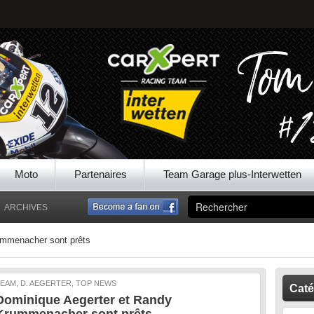
Moto
Partenaires
Team Garage plus-Interwetten
ARCHIVES
ummenacher sont prêts
EAM, D. AEGERTER, TOP NEWS
Caté
Dominique Aegerter et Randy